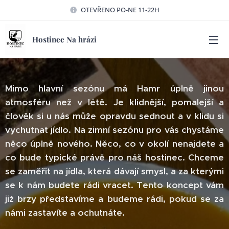
OTEVŘENO PO-NE 11-22H
Hostinec Na hrázi
Mimo hlavní sezónu má Hamr úplně jinou
atmosféru než v létě. Je klidnější, pomalejší a
člověk si u nás může opravdu sednout a v klidu si
vychutnat jídlo. Na zimní sezónu pro vás chystáme
něco úplně nového. Něco, co v okolí nenajdete a
co bude typické právě pro náš hostinec. Chceme
se zaměřit na jídla, která dávají smysl, a za kterými
se k nám budete rádi vracet. Tento koncept vám
již brzy představíme a budeme rádi, pokud se za
námi zastavíte a ochutnáte.