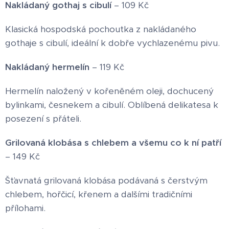
Nakládaný gothaj s cibulí
– 109 Kč
Klasická hospodská pochoutka z nakládaného
gothaje s cibulí, ideální k dobře vychlazenému pivu.
Nakládaný hermelín
– 119 Kč
Hermelín naložený v kořeněném oleji, dochucený
bylinkami, česnekem a cibulí. Oblíbená delikatesa k
posezení s přáteli.
Grilovaná klobása s chlebem a všemu co k ní patří
– 149 Kč
Šťavnatá grilovaná klobása podávaná s čerstvým
chlebem, hořčicí, křenem a dalšími tradičními
přílohami.