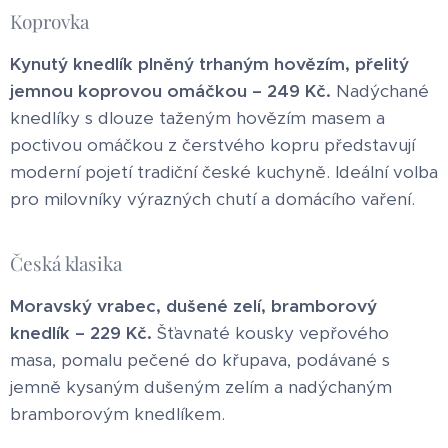
Koprovka
Kynutý knedlík plněný trhaným hovězím, přelitý
jemnou koprovou omáčkou – 249 Kč.
Nadýchané
knedlíky s dlouze taženým hovězím masem a
poctivou omáčkou z čerstvého kopru představují
moderní pojetí tradiční české kuchyně. Ideální volba
pro milovníky výrazných chutí a domácího vaření.
Česká klasika
Moravský vrabec, dušené zelí, bramborový
knedlík – 229 Kč.
Šťavnaté kousky vepřového
masa, pomalu pečené do křupava, podávané s
jemně kysaným dušeným zelím a nadýchaným
bramborovým knedlíkem.