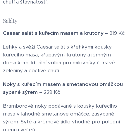
chutí a šťavnatostí.
Saláty
Caesar salát s kuřecím masem a krutony
– 219 Kč
Lehký a svěží Caesar salát s křehkými kousky
kuřecího masa, křupavými krutony a jemným
dresinkem. Ideální volba pro milovníky čerstvé
zeleniny a poctivé chuti.
Noky s kuřecím masem a smetanovou omáčkou
sypané sýrem
– 229 Kč
Bramborové noky podávané s kousky kuřecího
masa v lahodné smetanové omáčce, zasypané
sýrem. Syté a krémové jídlo vhodné pro polední
menu i večeři.