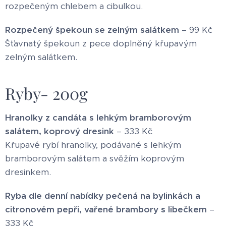
rozpečeným chlebem a cibulkou.
Rozpečený špekoun se zelným salátkem
– 99 Kč
Šťavnatý špekoun z pece doplněný křupavým
zelným salátkem.
Ryby- 200g
Hranolky z candáta s lehkým bramborovým
salátem, koprový dresink
– 333 Kč
Křupavé rybí hranolky, podávané s lehkým
bramborovým salátem a svěžím koprovým
dresinkem.
Ryba dle denní nabídky pečená na bylinkách a
citronovém pepři,
vařené brambory s libečkem
–
333 Kč