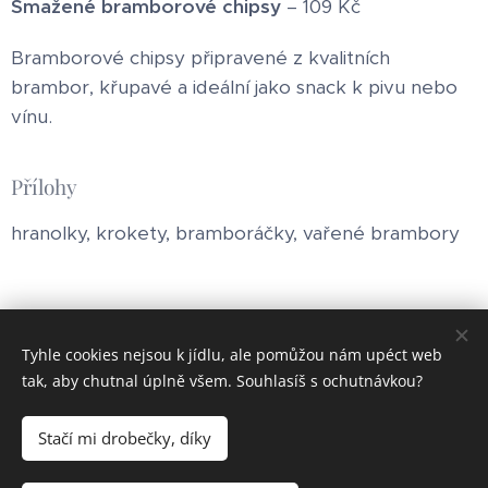
Smažené bramborové chipsy
– 109 Kč
Bramborové chipsy připravené z kvalitních
brambor, křupavé a ideální jako snack k pivu nebo
vínu.
Přílohy
hranolky, krokety, bramboráčky, vařené brambory
Tyhle cookies nejsou k jídlu, ale pomůžou nám upéct web
tak, aby chutnal úplně všem. Souhlasíš s ochutnávkou?
Obrázky poskytl
Pexels
Stačí mi drobečky, díky
Cookies
Jazyky