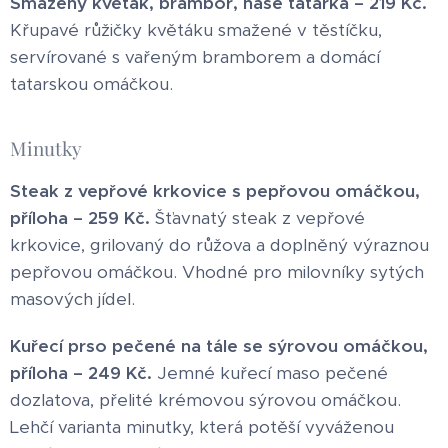
Smažený květák, brambor, naše tatarka – 219 Kč.
Křupavé růžičky květáku smažené v těstíčku,
servírované s vařeným bramborem a domácí
tatarskou omáčkou.
Minutky
Steak z vepřové krkovice s pepřovou omáčkou,
příloha – 259 Kč.
Šťavnatý steak z vepřové
krkovice, grilovaný do růžova a doplněný výraznou
pepřovou omáčkou. Vhodné pro milovníky sytých
masových jídel.
Kuřecí prso pečené na tále se sýrovou omáčkou,
příloha – 249 Kč.
Jemné kuřecí maso pečené
dozlatova, přelité krémovou sýrovou omáčkou.
Lehčí varianta minutky, která potěší vyváženou